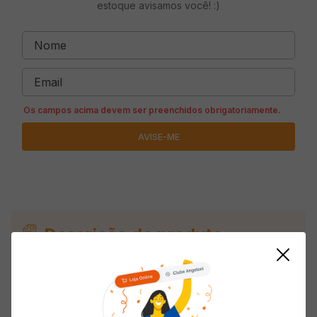
estoque avisamos você! :)
Descrição do produto
Arroz RARIS 7 Grãos Integrais 500g
Informações do Produto