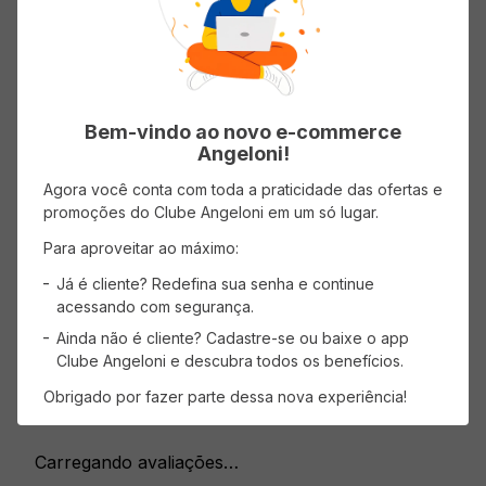
Origem
Nacional
Tipo
Integral
Bem-vindo ao novo e-commerce
Angeloni!
Agora você conta com toda a praticidade das ofertas e
promoções do Clube Angeloni em um só lugar.
Avaliações
Para aproveitar ao máximo:
Já é cliente? Redefina sua senha e continue
Carregando…
acessando com segurança.
Faça login para escrever uma avaliação.
Ainda não é cliente? Cadastre-se ou baixe o app
Clube Angeloni e descubra todos os benefícios.
Mais recentes
Todos
Obrigado por fazer parte dessa nova experiência!
Carregando avaliações…