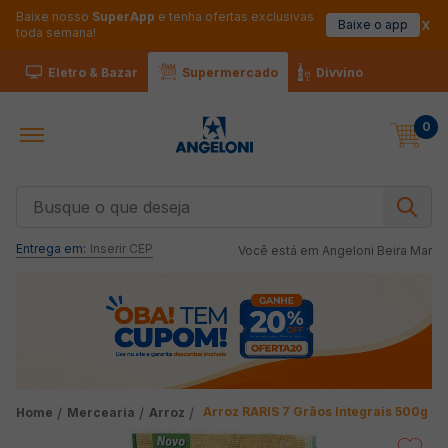
Baixe nosso
SuperApp
e tenha ofertas exclusivas
Baixe o app
toda semana!
Eletro & Bazar
Supermercado
Divvino
0
Busque o que deseja
Entrega em:
Inserir CEP
Você está em
Angeloni Beira Mar
Arroz RARIS 7 Grãos Integrais 500g
Mercearia
Arroz