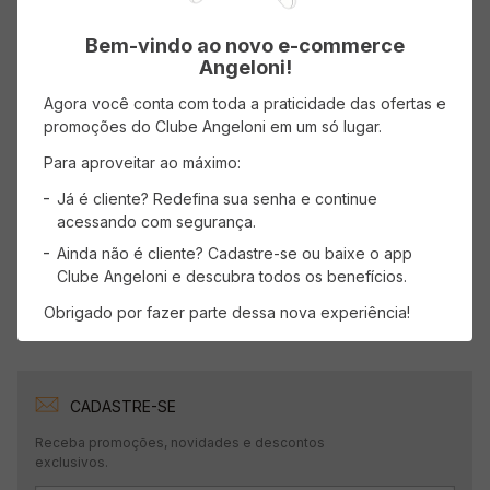
Bem-vindo ao novo e-commerce
1 estrela
0%
Angeloni!
Agora você conta com toda a praticidade das ofertas e
Faça login para escrever uma avaliação.
promoções do Clube Angeloni em um só lugar.
Para aproveitar ao máximo:
Mais recentes
Todos
Já é cliente? Redefina sua senha e continue
acessando com segurança.
Nenhuma avaliação
Ainda não é cliente? Cadastre-se ou baixe o app
Clube Angeloni e descubra todos os benefícios.
Obrigado por fazer parte dessa nova experiência!
CADASTRE-SE
Receba promoções, novidades e descontos
exclusivos.