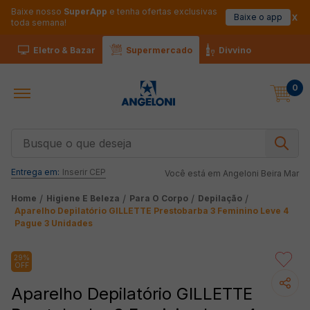
Baixe nosso
SuperApp
e tenha ofertas exclusivas
Baixe o app
toda semana!
Eletro & Bazar
Supermercado
Divvino
0
Busque o que deseja
Entrega em:
Inserir CEP
Você está em
Angeloni Beira Mar
Higiene E Beleza
Para O Corpo
Depilação
Aparelho Depilatório GILLETTE Prestobarba 3 Feminino Leve 4
Pague 3 Unidades
29%
OFF
Aparelho Depilatório GILLETTE