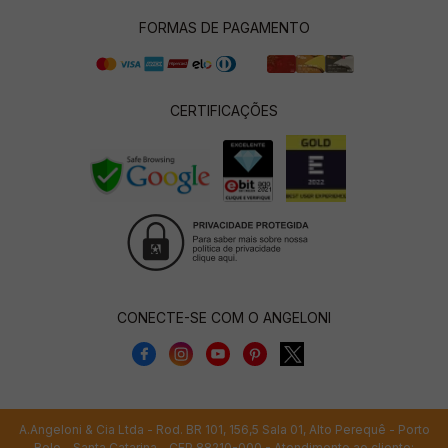
FORMAS DE PAGAMENTO
CERTIFICAÇÕES
CONECTE-SE COM O ANGELONI
A.Angeloni & Cia Ltda - Rod. BR 101, 156,5 Sala 01, Alto Perequê - Porto
Belo - Santa Catarina - CEP 88210-000 - Atendimento ao cliente: