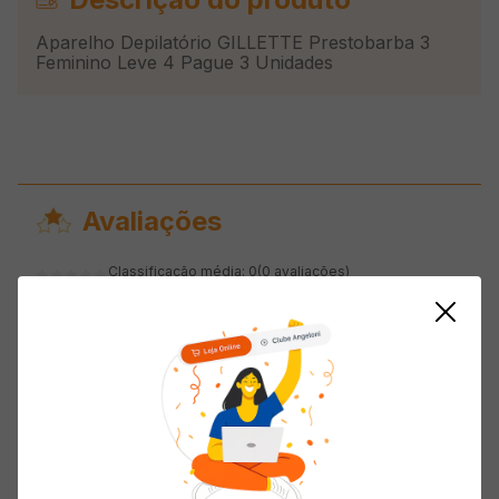
Aparelho Depilatório GILLETTE Prestobarba 3
Feminino Leve 4 Pague 3 Unidades
Avaliações
Classificação média: 0
(0 avaliações)
5 estrelas
0%
4 estrelas
0%
3 estrelas
0%
2 estrelas
0%