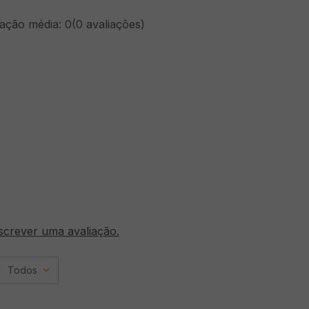
cação média: 0
(0 avaliações)
screver uma avaliação.
Todos