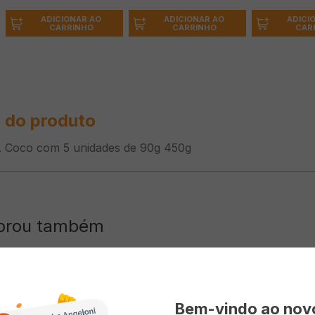
ADICIONAR AO
ADICIONAR AO
ADICI
CARRINHO
CARRINHO
CAR
 do produto
 Coco com 5 unidades de 90g 450g
prou também
Bem-vindo ao no