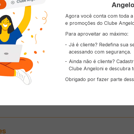
Angelo
Agora você conta com toda a p
e promoções do Clube Angelo
Para aproveitar ao máximo:
Já é cliente? Redefina sua 
acessando com segurança.
Detergente para Lava
Azeite De O
Massa Italiana Grano
Louças em tabletes
ROMANO Extr
Duro LA MOLISANA Pasta
Ainda não é cliente? Cadast
FINISH com 30 unidades
500ml
Fantasia 500g
Economize
R$
8
,
00
Economize
R$
( R$ 27,98/kg )
Clube Angeloni e descubra t
( R$ 1,50/un )
( R$ 49,80/l )
R$
13
,
99
R$
44
,
90
R$
R$
52
,
90
R$
32
,
99
Obrigado por fazer parte dess
ADICIONAR AO
ADICIONAR AO
ADICI
CARRINHO
CARRINHO
CAR
es