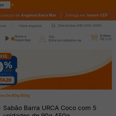
app
|
s preços de
Angeloni Beira Mar
Entrega em:
Inserir CEP
Televendas (48) 4002-6060
ional
Clube Angeloni
0
itens
Baixe o
Olá,

R$ 0,00
SuperApp
Entre ou cadastre-se
des De 90g 450g
Sabão Barra URCA Coco com 5
unidades de 90g 450g