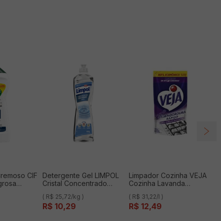
remoso CIF
Detergente Gel LIMPOL
Limpador Cozinha VEJA
grosa
Cristal Concentrado
Cozinha Lavanda
ml 20%
400g
Doypack 400ml
( R$ 25,72/kg )
( R$ 31,22/l )
250ml Pague
R$
10
,
29
R$
12
,
49