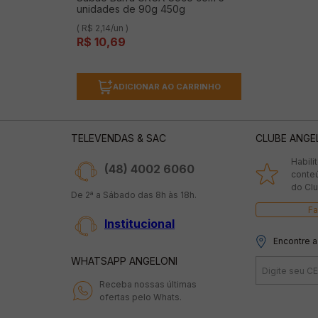
unidades de 90g 450g
( R$ 2,14/un )
R$
10
,
69
ADICIONAR AO CARRINHO
TELEVENDAS & SAC
CLUBE ANGE
Habili
(48) 4002 6060
conte
do Clu
De 2ª a Sábado das 8h às 18h.
Fa
Institucional
Encontre a
WHATSAPP ANGELONI
Receba nossas últimas
ofertas pelo Whats.