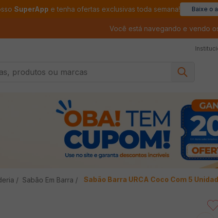
osso
SuperApp
e tenha ofertas exclusivas toda semana!
Baixe o 
Você está navegando e vendo o
Instituc
, produtos ou marcas
Sabão Barra URCA Coco Com 5 Unida
deria
Sabão Em Barra