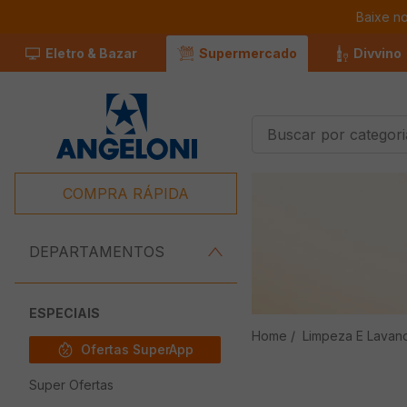
Baixe n
Eletro & Bazar
Supermercado
Divvino
Buscar por categorias
Termos Mais
Buscados
COMPRA RÁPIDA
1
º
Café
2
º
Leite
DEPARTAMENTOS
3
º
Chocolate
4
º
Iogurte
ESPECIAIS
Limpeza E Lavan
5
º
Queijo
Ofertas SuperApp
6
º
Carne
Super Ofertas
7
º
Pão