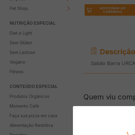
Pet Shop
ADICIONAR AO
CARRINHO
NUTRIÇÃO ESPECIAL
Diet e Light
Sem Glúten
Descrição
Sem Lactose
Vegano
Sabão Barra URCA
Fitness
CONTEÚDO ESPECIAL
Quem viu com
Produtos Orgânicos
Momento Café
Faça sua pizza em casa
Alimentação Restritiva
Receitas