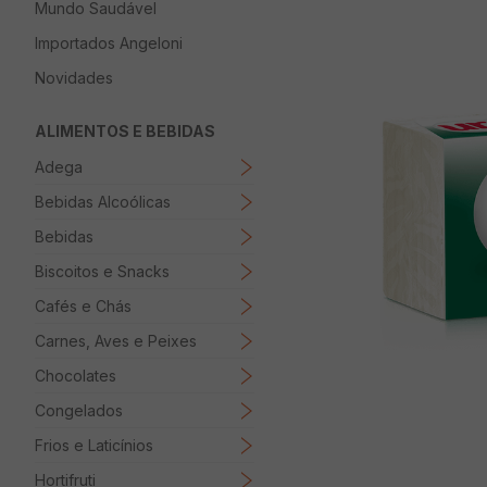
Mundo Saudável
8
º
Papel Higienico
Importados Angeloni
9
º
Macarrão
Novidades
10
º
Ovo
ALIMENTOS E BEBIDAS
Adega
Bebidas Alcoólicas
Bebidas
Biscoitos e Snacks
Cafés e Chás
Carnes, Aves e Peixes
Chocolates
Congelados
Frios e Laticínios
Hortifruti