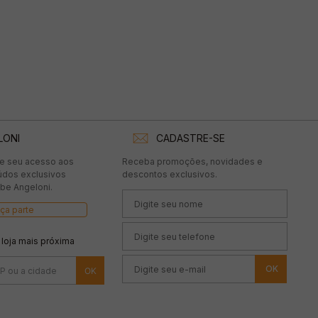
LONI
CADASTRE-SE
te seu acesso aos
Receba promoções, novidades e
údos exclusivos
descontos exclusivos.
be Angeloni.
ça parte
 loja mais próxima
OK