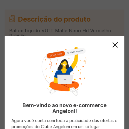
Descrição do produto
Batom Liquido VULT Matte Nano Hd Vermelho
Rubi 5g
Avaliações
Carregando…
Faça login para escrever uma avaliação.
Bem-vindo ao novo e-commerce
Angeloni!
Mais recentes
Todos
Agora você conta com toda a praticidade das ofertas e
promoções do Clube Angeloni em um só lugar.