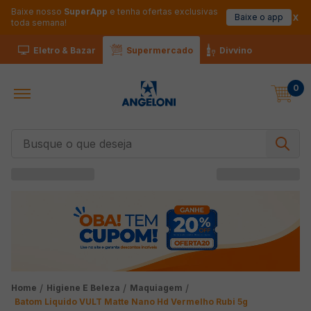
Baixe nosso
SuperApp
e tenha ofertas exclusivas
Baixe o app
toda semana!
Eletro & Bazar
Supermercado
Divvino
0
Busque o que deseja
Higiene E Beleza
Maquiagem
Batom Liquido VULT Matte Nano Hd Vermelho Rubi 5g