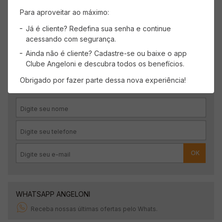
Carregando avaliações…
Para aproveitar ao máximo:
Já é cliente? Redefina sua senha e continue
acessando com segurança.
Ainda não é cliente? Cadastre-se ou baixe o app
CADASTRE-SE
Clube Angeloni e descubra todos os benefícios.
Receba promoções, novidades e descontos
Obrigado por fazer parte dessa nova experiência!
exclusivos.
OK
WHATSAPP ANGELONI
Receba nossas últimas ofertas pelo Whats.