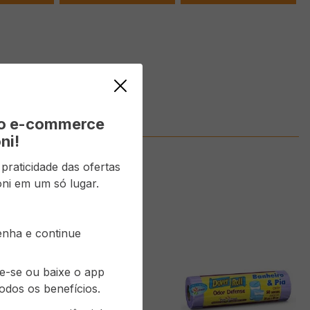
il 12ml
vo e-commerce
ni!
raticidade das ofertas
ni em um só lugar.
senha e continue
re-se ou baixe o app
odos os benefícios.