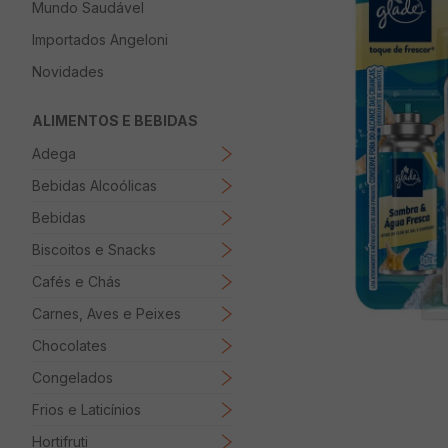
Mundo Saudável
8
º
Papel Higienico
Importados Angeloni
9
º
Macarrão
Novidades
10
º
Ovo
ALIMENTOS E BEBIDAS
Adega
Bebidas Alcoólicas
Bebidas
Biscoitos e Snacks
Cafés e Chás
Carnes, Aves e Peixes
Chocolates
Congelados
Frios e Laticínios
Hortifruti