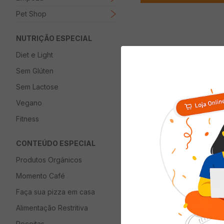
Pet Shop
NUTRIÇÃO ESPECIAL
Diet e Light
Descrição
Sem Glúten
Aparelho Desodori
Sem Lactose
Vegano
Fitness
Quem viu com
CONTEÚDO ESPECIAL
Produtos Orgânicos
Momento Café
Faça sua pizza em casa
Alimentação Restritiva
Receitas