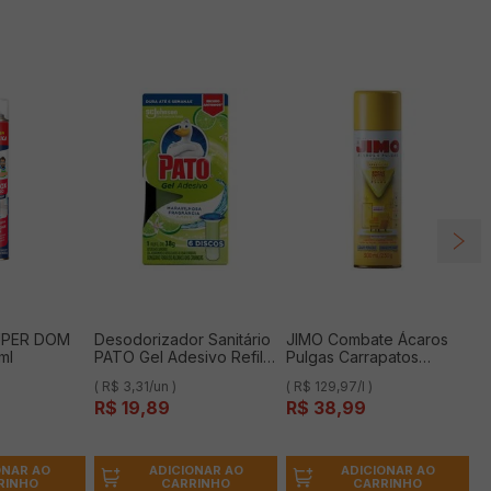
UPER DOM
Desodorizador Sanitário
JIMO Combate Ácaros
ml
PATO Gel Adesivo Refil
Pulgas Carrapatos
Citrus 6 unidades
Interrompe Crescimento
( R$ 3,31/un )
( R$ 129,97/l )
Sem Fragrância Aerossol
R$
19
,
89
R$
38
,
99
300ml
ONAR AO
ADICIONAR AO
ADICIONAR AO
RINHO
CARRINHO
CARRINHO