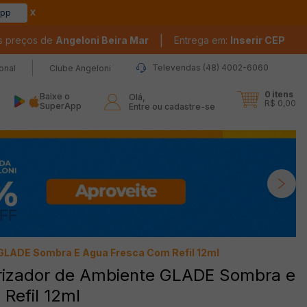
app
|
s preços de
Angeloni Beira Mar
Entrega em:
Inserir CEP
Televendas (48) 4002-6060
ional
Clube Angeloni
0
itens
Baixe o
Olá,

R$ 0,00
SuperApp
Entre ou cadastre-se
GLADE Sombra E Agua Fresca Com Refil 12ml
rizador de Ambiente GLADE Sombra e
Refil 12ml