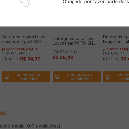
Obrigado por fazer parte dess
Detergente para Lava
Detergente p
Detergente para Lava
Louças em pó FINISH
Louças em ta
Louças em Pó FINISH
700g
FINISH com 3
450g
Economize
R$
4
,
09
Economize
R$
( R$ 63,31/kg )
( R$ 49,86/kg )
( R$ 1,50/un )
R$
28
,
49
R$
34
,
90
R$
R$
38
,
99
R$
52
,
90
ADICIONAR AO
ADICIONAR AO
ADICI
CARRINHO
CARRINHO
CAR
es
cação média: 0
(0 avaliações)