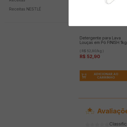
Receitas NESTLÉ
Detergente para Lava
Louças em Pó FINISH 1kg
( R$ 52,90/kg )
R$
52
,
90
ADICIONAR AO
CARRINHO
Avaliaçõ
Classifi