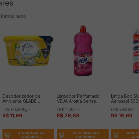
ares
Desodorizador de
Limpador Perfumado
Limpa Box S
Ambiente GLADE
VEJA Aroma Sense
Aerossol 500
Pequenos Ambientes Gel
Alegria 2L com óleos
( R$ 171,29/kg )
( R$ 14,95/l )
( R$ 39,98/l )
Citrus 70g
essenciais
R$
11
,
99
R$
29
,
89
R$
19
,
99
ADICIONAR AO
ADICIONAR AO
ADICI
CARRINHO
CARRINHO
CAR