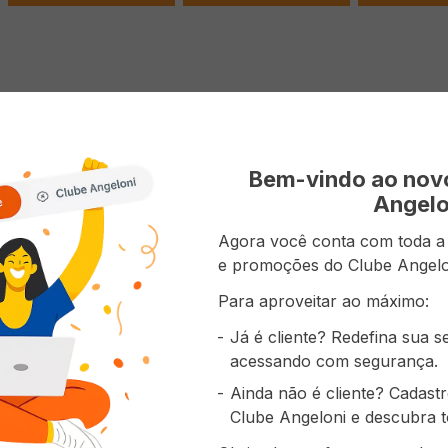
 do produto
zador de Ambiente GLADE Sombra e Agua Fresca Com Ref
Bem-vindo ao no
Angelo
Agora você conta com toda a p
e promoções do Clube Angelo
prou também
Para aproveitar ao máximo:
Já é cliente? Redefina sua 
acessando com segurança.
Ainda não é cliente? Cadast
Clube Angeloni e descubra t