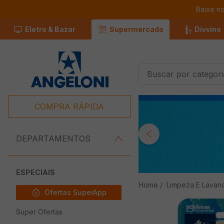
Baixe n
Eletro & Bazar
Supermercado
Divvino
Buscar por categorias
Termos Mais
Buscados
COMPRA RÁPIDA
1
º
Café
2
º
Leite
DEPARTAMENTOS
3
º
Chocolate
4
º
Queijo
ESPECIAIS
Limpeza E Lavan
5
º
Iogurte
Ofertas SuperApp
6
º
Carne
Super Ofertas
7
º
Pão