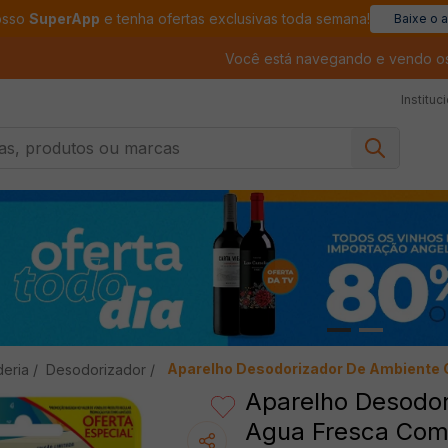
osso
SuperApp
e tenha ofertas exclusivas toda semana!
Baixe o 
Você está navegando e vendo o
Instituc
, produtos ou marcas
Aparelho Desodorizador De Ambiente 
deria
Desodorizador
Aparelho Desodo
Agua Fresca Com 