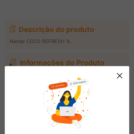
Descrição do produto
Néctar COCO REFRESH 1L
Informações do Produto
Origem
Nacional
Concentração da
Néctar, Néctar
Fruta