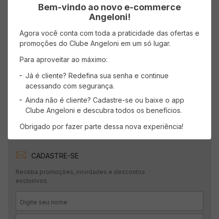
Avaliações
Bem-vindo ao novo e-commerce
Angeloni!
Carregando…
Agora você conta com toda a praticidade das ofertas e
promoções do Clube Angeloni em um só lugar.
Faça login para escrever uma avaliação.
Para aproveitar ao máximo:
Mais recentes
Todos
Já é cliente? Redefina sua senha e continue
acessando com segurança.
Ainda não é cliente? Cadastre-se ou baixe o app
Carregando avaliações…
Clube Angeloni e descubra todos os benefícios.
Obrigado por fazer parte dessa nova experiência!
CADASTRE-SE
Receba promoções, novidades e descontos
exclusivos.