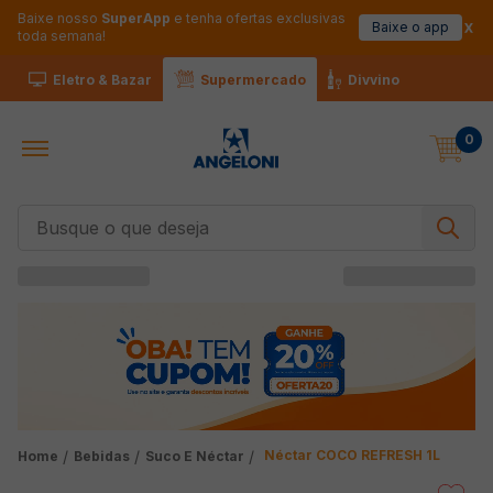
Baixe nosso
SuperApp
e tenha ofertas exclusivas
Baixe o app
toda semana!
Eletro & Bazar
Supermercado
Divvino
0
Busque o que deseja
Néctar COCO REFRESH 1L
Bebidas
Suco E Néctar