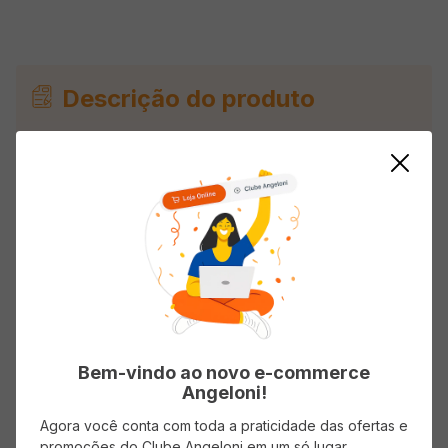
Descrição do produto
Flor BEGONIA
Avaliações
Carregando…
Faça login para escrever uma avaliação.
Bem-vindo ao novo e-commerce
Angeloni!
Mais recentes
Todos
Agora você conta com toda a praticidade das ofertas e
promoções do Clube Angeloni em um só lugar.