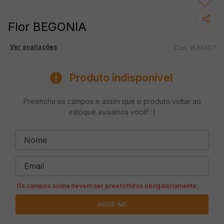
Flor BEGONIA
Ver avaliações
1630407
Produto indisponível
Preencha os campos e assim que o produto voltar ao
estoque avisamos você! :)