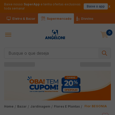
Baixe nosso
SuperApp
e tenha ofertas exclusivas
Baixe o app
toda semana!
Eletro & Bazar
Supermercado
Divvino
0
Busque o que deseja
Flor BEGONIA
Bazar
Jardinagem
Flores E Plantas