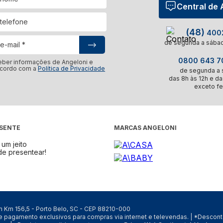
Central de
(48)
4002
de segunda a sábad
0800 643 70
eber informações de Angeloni e
acordo com a
Política de Privacidade
de segunda a s
das 8h às 12h e da
exceto fe
ESENTE
MARCAS ANGELONI
um jeito
de presentear!
/n Km 156,5 - Porto Belo, SC - CEP 88210-000
de pagamento exclusivos para compras via internet e televendas. | *Desco