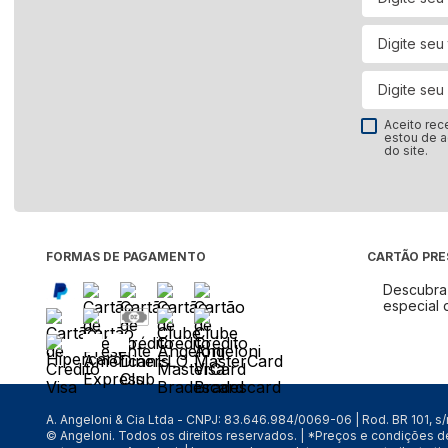
Fogão
Fornos
Geladeira e Refrigerador
Lava e Seca
Aceito rec
Lava-Louças
estou de 
do site.
Máquina de Lavar
Micro-ondas
Ar-Condicionado
Cervejeira
FORMAS DE PAGAMENTO
CARTÃO PR
Coifas e Depuradores
Descubra 
Freezer
especial 
Frigobar
Secadora de Roupa
Ver tudo
A. Angeloni & Cia Ltda - CNPJ: 83.646.984/0069-06 | Rod. BR 101, s
© Angeloni. Todos os direitos reservados. | *Preços e condições 