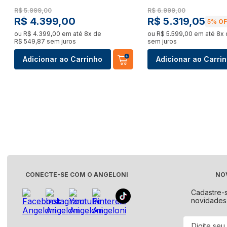
Look (IS4S)
Lavanderia & Organização
Bancada
Panela Elétrica
R$
5
.
999
,
00
R$
6
.
999
,
00
Ver tudo
R$
4
.
399
,
00
R$
5
.
319
,
05
5%
OFF
Mamãe & Bebê
Ver tudo
ou
R$
4
.
399
,
00
em até
8
x de
ou
R$
5
.
599
,
00
em até
8
x
Pet Shop
R$
549
,
87
sem juros
sem juros
Lava-Louças
Máquina
Ralador e Moedor
Adicionar ao Carrinho
Adicionar ao Carri
Lojas Oficiais
Ver tudo
Ver tud
Ver tudo
Cartão Presente
Triturador de Alimentos
Adega
Serviços
Kits
Ver tudo
Ver tud
Ver tudo
Expositor de Bebidas
Fogões 
Maquina de Sorvete
Ver tudo
Ver tud
Ver tudo
CONECTE-SE COM O ANGELONI
NO
Peças e Acessórios
Styler
Cadastre-
novidades
Bebedouro e Purificador
Ver tud
Cooktop