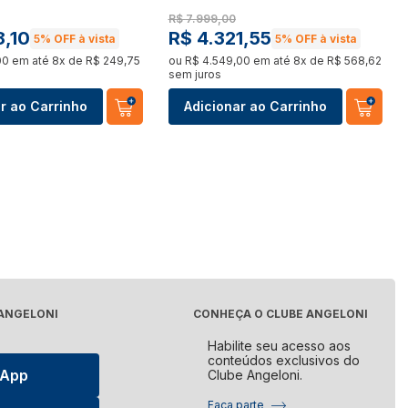
Elétrico
Processador de Alimentos
R$
7
.
999
,
00
udo
8
,
10
R$
4
.
321
,
55
5%
OFF à vista
5%
OFF à vista
Ver tudo
00
em até
8
x de
R$
249
,
75
ou
R$
4
.
549
,
00
em até
8
x de
R$
568
,
62
sem juros
ora de Roupa
Aquecedor de Alimentos
r ao Carrinho
Adicionar ao Carrinho
udo
Ver tudo
asqueira
Máquina de Costura
udo
Ver tudo
panheira
udo
 ANGELONI
CONHEÇA O CLUBE ANGELONI
Habilite seu acesso aos
conteúdos exclusivos do
sApp
Clube Angeloni.
Faça parte