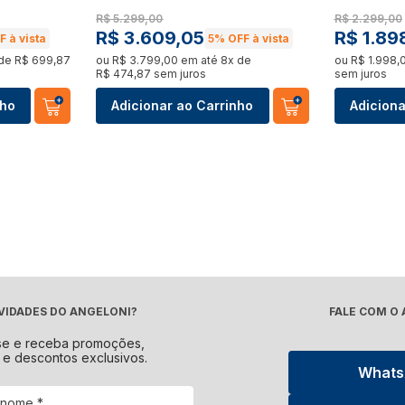
Forno 
Panificadora
Pipoqueira
R$
5
.
299
,
00
R$
2
.
299
,
00
Ver t
R$
3
.
609
,
05
R$
1
.
89
 à vista
5%
OFF à vista
Ver tudo
Ver tudo
 de
R$
699
,
87
ou
R$
3
.
799
,
00
em até
8
x de
ou
R$
1
.
998
,
R$
474
,
87
sem juros
sem juros
 de Bebidas
Máquina de Lavar
Secad
Torradeira
Vaporizador
nho
Adicionar ao Carrinho
Adiciona
o
Ver tudo
Ver t
Ver tudo
Ver tudo
Kits
Churr
Máquina de Gelo
Peças e Acessórios
o
Ver tudo
Ver t
Ver tudo
Ver tudo
e Fornos Industriais
Fogão a Lenha e Lareira
Cham
Chopeiras
Ecológica
o
Ver t
Ver tudo
Ver tudo
VIDADES DO ANGELONI?
FALE COM O
se e receba promoções,
 e descontos exclusivos.
o
What