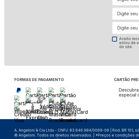
Fogão
Fornos
Geladeira e Refrigerador
Lava e Seca
Aceito rec
Lava-Louças
estou de 
do site.
Máquina de Lavar
Micro-ondas
Ar-Condicionado
Cervejeira
FORMAS DE PAGAMENTO
CARTÃO PR
Coifas e Depuradores
Descubra 
Freezer
especial 
Frigobar
Secadora de Roupa
Ver tudo
A. Angeloni & Cia Ltda - CNPJ: 83.646.984/0069-06 | Rod. BR 101, s
© Angeloni. Todos os direitos reservados. | *Preços e condições 