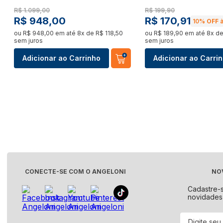
Lavanderia & Organização
Bancada
Panela Elétrica
R$
1
.
099
,
00
R$
199
,
90
Ver tudo
R$
948
,
00
R$
170
,
91
10%
OFF à
Mamãe & Bebê
Ver tudo
ou
R$
948
,
00
em até
8
x de
R$
118
,
50
ou
R$
189
,
90
em até
8
x d
Pet Shop
sem juros
sem juros
Lava-Louças
Máquina
Ralador e Moedor
Adicionar ao Carrinho
Adicionar ao Carri
Lojas Oficiais
Ver tudo
Ver tud
Ver tudo
Cartão Presente
Triturador de Alimentos
Adega
Serviços
Kits
Ver tudo
Ver tud
Ver tudo
Expositor de Bebidas
Fogões 
Maquina de Sorvete
Ver tudo
Ver tud
Ver tudo
CONECTE-SE COM O ANGELONI
NO
Peças e Acessórios
Styler
Cadastre-
novidades
Bebedouro e Purificador
Ver tud
Cooktop