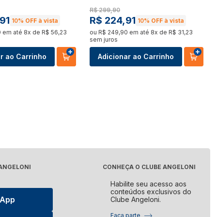
Elétrico
Processador de Alimentos
R$
299
,
90
udo
91
R$
224
,
91
10%
OFF à vista
10%
OFF à vista
Ver tudo
0
em até
8
x de
R$
56
,
23
ou
R$
249
,
90
em até
8
x de
R$
31
,
23
sem juros
ora de Roupa
Aquecedor de Alimentos
r ao Carrinho
Adicionar ao Carrinho
udo
Ver tudo
asqueira
Máquina de Costura
udo
Ver tudo
panheira
udo
 ANGELONI
CONHEÇA O CLUBE ANGELONI
Habilite seu acesso aos
conteúdos exclusivos do
sApp
Clube Angeloni.
Faça parte