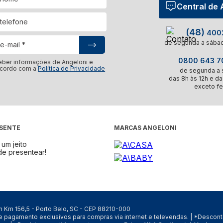
Central de
(48)
4002
de segunda a sábad
0800 643 70
eber informações de Angeloni e
acordo com a
Política de Privacidade
de segunda a s
das 8h às 12h e da
exceto fe
ESENTE
MARCAS ANGELONI
um jeito
de presentear!
/n Km 156,5 - Porto Belo, SC - CEP 88210-000
de pagamento exclusivos para compras via internet e televendas. | *Desco