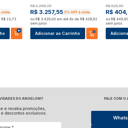
Forno 
Panificadora
Pipoqueira
R$
5
.
299
,
00
R$
529
,
90
Ver t
R$
3
.
257
,
55
R$
404
,
 vista
5%
OFF à vista
Ver tudo
Ver tudo
e
R$
23
,
73
ou
R$
3
.
429
,
00
em até
8
x de
R$
428
,
62
ou
R$
449
,
9
sem juros
sem juros
 de Bebidas
Máquina de Lavar
Secad
Torradeira
Vaporizador
nho
Adicionar ao Carrinho
Adiciona
o
Ver tudo
Ver t
Ver tudo
Ver tudo
Kits
Churr
Máquina de Gelo
Peças e Acessórios
o
Ver tudo
Ver t
Ver tudo
Ver tudo
e Fornos Industriais
Fogão a Lenha e Lareira
Cham
Chopeiras
Ecológica
o
Ver t
Ver tudo
Ver tudo
VIDADES DO ANGELONI?
FALE COM O
se e receba promoções,
 e descontos exclusivos.
o
What