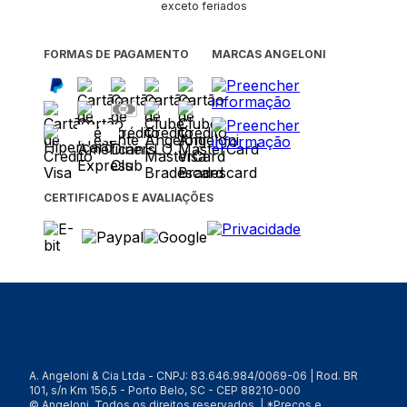
exceto feriados
FORMAS DE PAGAMENTO
MARCAS ANGELONI
CERTIFICADOS E AVALIAÇÕES
A. Angeloni & Cia Ltda - CNPJ: 83.646.984/0069-06 | Rod. BR
101, s/n Km 156,5 - Porto Belo, SC - CEP 88210-000
© Angeloni. Todos os direitos reservados. | *Preços e