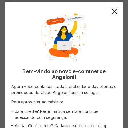
OK
WHATSAPP ANGELONI
Receba nossas últimas ofertas pelo Whats.
TELEVENDAS
Bem-vindo ao novo e-commerce
Angeloni!
(48) 4002 6060
De 2ª a Sábado das 8h às 18h.
Agora você conta com toda a praticidade das ofertas e
promoções do Clube Angeloni em um só lugar.
INSTITUCIONAL
Para aproveitar ao máximo:
Já é cliente? Redefina sua senha e continue
ATENDIMENTO
acessando com segurança.
Ainda não é cliente? Cadastre-se ou baixe o app
FORMAS DE PAGAMENTO