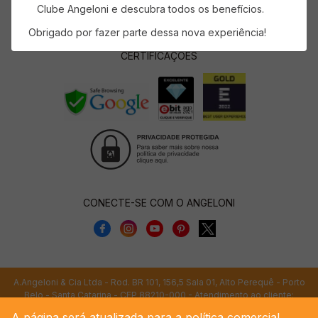
Clube Angeloni e descubra todos os benefícios.
Obrigado por fazer parte dessa nova experiência!
CERTIFICAÇÕES
CONECTE-SE COM O ANGELONI
A.Angeloni & Cia Ltda - Rod. BR 101, 156,5 Sala 01, Alto Perequê - Porto
Belo - Santa Catarina - CEP 88210-000 - Atendimento ao cliente:
tempo@angeloni.com.br
. CNPJ: 83.646.984/0069-06
A página será atualizada para a política comercial