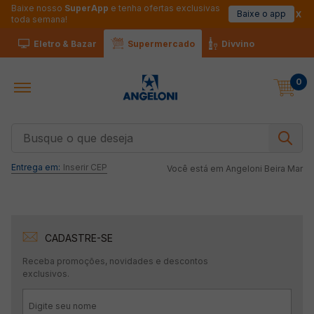
Baixe nosso
SuperApp
e tenha ofertas exclusivas
Baixe o app
toda semana!
Eletro & Bazar
Supermercado
Divvino
0
Busque o que deseja
Entrega em:
Inserir CEP
Você está em
Angeloni Beira Mar
CADASTRE-SE
Receba promoções, novidades e descontos
exclusivos.