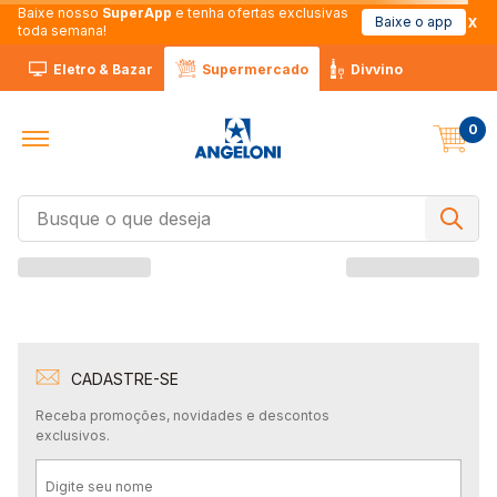
Baixe nosso
SuperApp
e tenha ofertas exclusivas
Baixe o app
toda semana!
Eletro & Bazar
Supermercado
Divvino
0
Busque o que deseja
Termos Mais
Buscados
1
º
Café
2
º
Leite
CADASTRE-SE
3
º
Chocolate
Receba promoções, novidades e descontos
exclusivos.
4
º
Iogurte
5
º
Queijo