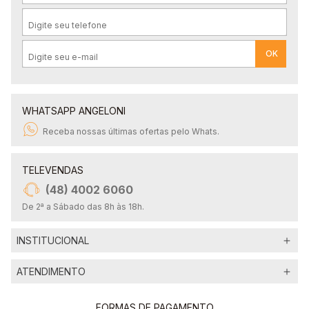
6
º
Carne
7
º
Pão
OK
8
º
Papel Higienico
9
º
Macarrão
10
º
Ovo
WHATSAPP ANGELONI
Receba nossas últimas ofertas pelo Whats.
TELEVENDAS
(48) 4002 6060
De 2ª a Sábado das 8h às 18h.
INSTITUCIONAL
ATENDIMENTO
FORMAS DE PAGAMENTO