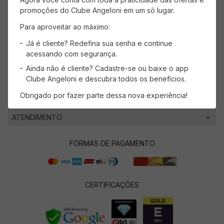
WHATSAPP ANGELONI
promoções do Clube Angeloni em um só lugar.
Receba nossas últimas ofertas pelo Whats.
Para aproveitar ao máximo:
Já é cliente? Redefina sua senha e continue
TELEVENDAS
acessando com segurança.
(48) 4002 6060
Ainda não é cliente? Cadastre-se ou baixe o app
De 2ª a Sábado das 8h às 18h.
Clube Angeloni e descubra todos os benefícios.
INSTITUCIONAL
Obrigado por fazer parte dessa nova experiência!
ATENDIMENTO
FORMAS DE PAGAMENTO
CERTIFICAÇÕES