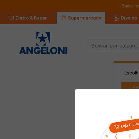
Baixe n
Eletro & Bazar
Supermercado
Divvino
Buscar por categorias
Termos Mais
Buscados
Escolh
1
º
Café
2
º
Leite
En
3
º
Chocolate
4
º
Carne
5
º
Iogurte
6
º
Queijo
7
º
Papel Higienico