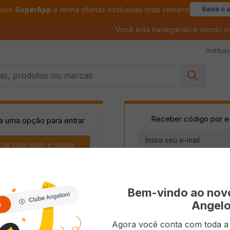
osso
SuperApp
e tenha ofertas exclusivas toda semana!
Baixe o 
Você está navegando e vendo o
Instituc
, produtos ou marcas
a uma opção para entrar
trar com
ENVIAR
Bem-vindo ao no
Angelo
Agora você conta com toda a p