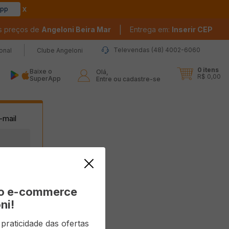
app
|
s preços de
Angeloni Beira Mar
Entrega em:
Inserir CEP
Televendas (48) 4002-6060
ional
Clube Angeloni
0
itens
Baixe o
Olá,

R$ 0,00
SuperApp
Entre ou cadastre-se
vo e-commerce
ni!
raticidade das ofertas