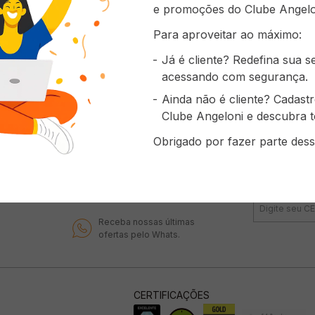
e promoções do Clube Angelo
Para aproveitar ao máximo:
Já é cliente? Redefina sua 
acessando com segurança.
TELEVENDAS & SAC
CLUBE ANGE
Ainda não é cliente? Cadast
Habili
(48) 4002 6060
conte
Clube Angeloni e descubra t
do Clu
De 2ª a Sábado das 8h às 18h.
Obrigado por fazer parte dess
Fa
Institucional
Encontre a
WHATSAPP ANGELONI
Receba nossas últimas
ofertas pelo Whats.
CERTIFICAÇÕES