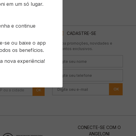
ni em um só lugar.
senha e continue
LONI
CADASTRE-SE
re-se ou baixe o app
te seu acesso aos
Receba promoções, novidades e
údos exclusivos
descontos exclusivos.
odos os benefícios.
be Angeloni.
a nova experiência!
ça parte
 loja mais próxima
OK
CONECTE-SE COM O
ANGELONI